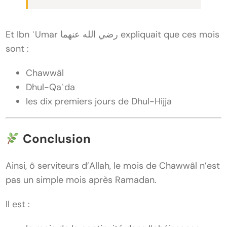
Et Ibn ʿUmar رضي الله عنهما expliquait que ces mois
sont :
Chawwâl
Dhul-Qaʿda
les dix premiers jours de Dhul-Hijja
Conclusion
Ainsi, ô serviteurs d’Allah, le mois de Chawwâl n’est
pas un simple mois après Ramadan.
Il est :