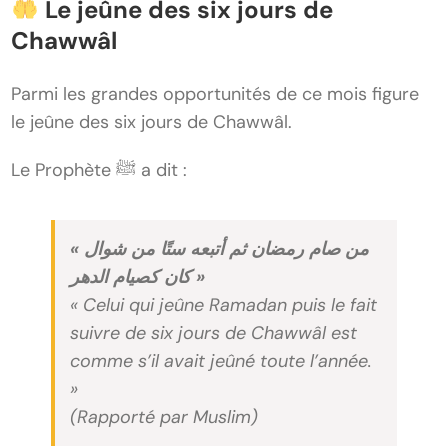
Le jeûne des six jours de
Chawwâl
Parmi les grandes opportunités de ce mois figure
le jeûne des six jours de Chawwâl.
Le Prophète ﷺ a dit :
« من صام رمضان ثم أتبعه ستًا من شوال
كان كصيام الدهر »
« Celui qui jeûne Ramadan puis le fait
suivre de six jours de Chawwâl est
comme s’il avait jeûné toute l’année.
»
(Rapporté par Muslim)