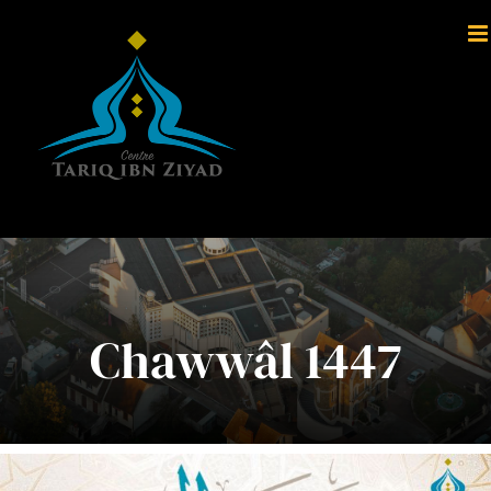
Passer
au
contenu
Chawwâl 1447