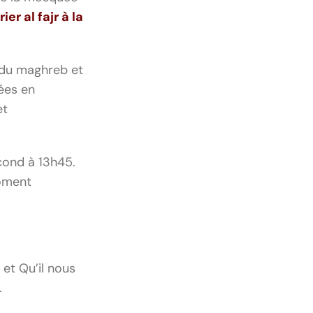
rier al
fajr
à la
 du maghreb et
rées en
et
second à 13h45.
moment
et Qu’il nous
.