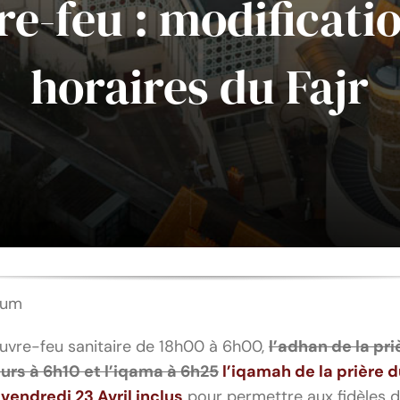
e-feu : modificati
horaires du Fajr
oum
uvre-feu sanitaire de 18h00 à 6h00,
l’adhan de la pri
ours à 6h10 et l’iqama à 6h25
l’iqamah de la prière du
vendredi 23 Avril inclus
pour permettre aux fidèles 