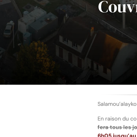
Couvr
Salamou’alayk
En raison du co
fera tous les j
6h05 jusqu’au 