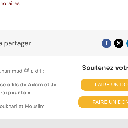
 horaires
à partager
Soutenez vot
Le prophète Muhammad ﷺ a dit :
nse ô fils de Adam et Je
FAIRE UN D
ai pour toi»
FAIRE UN DO
oukhari et Mouslim