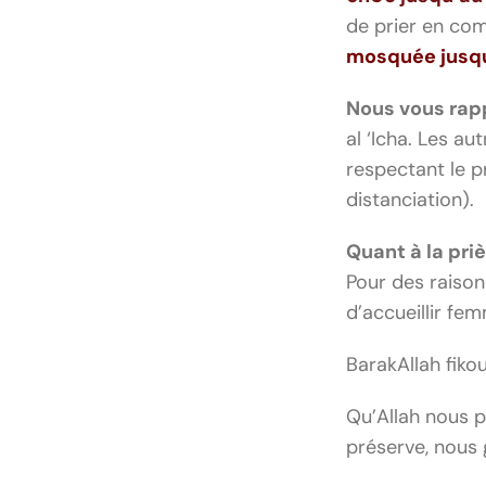
de prier en c
mosquée
jusq
Nous vous rap
al ‘Icha. Les au
respectant le p
distanciation).
Quant à la pri
Pour des raison
d’accueillir fe
BarakAllah fik
Qu’Allah nous p
préserve, nous