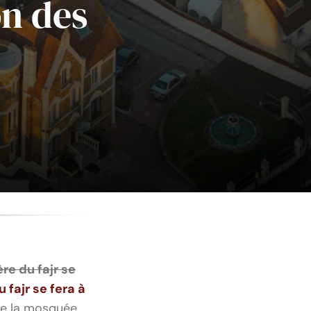
on des
ère du fajr se
 fajr se fera à
de la mosquée