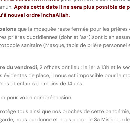
ommun.
Après cette date il ne sera plus
possible
de p
u’à
nouvel ordre
inchaAllah.
pelons
que la mosquée reste fermée pour les prières
tres prières quotidiennes (dohr et ‘asr) sont bien assu
rotocole sanitaire (Masque, tapis de prière personnel 
ère du
vendredi
, 2 offices ont lieu : le 1er à 13h et le 
s évidentes de place, il nous est impossible pour le 
mmes et enfants de moins de 14 ans.
oum pour votre compréhension.
rotège tous ainsi que nos proches de cette pandémie, 
 garde, nous pardonne et nous accorde Sa Miséricorde