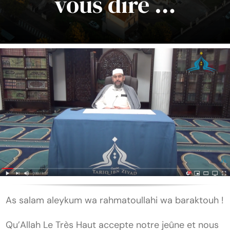
vous dire …
As salam aleykum wa rahmatoullahi wa baraktouh !
Qu’Allah Le Très Haut accepte notre jeûne et nous